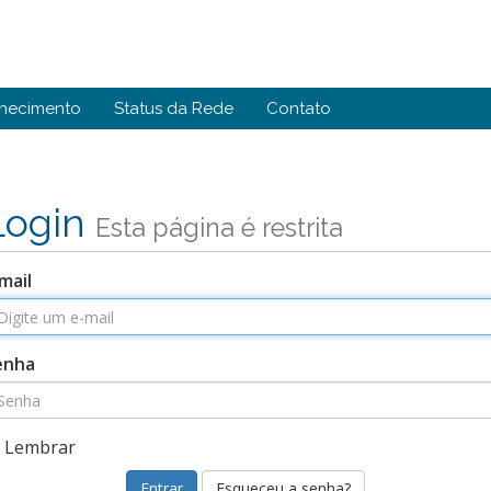
hecimento
Status da Rede
Contato
Login
Esta página é restrita
mail
enha
Lembrar
Esqueceu a senha?