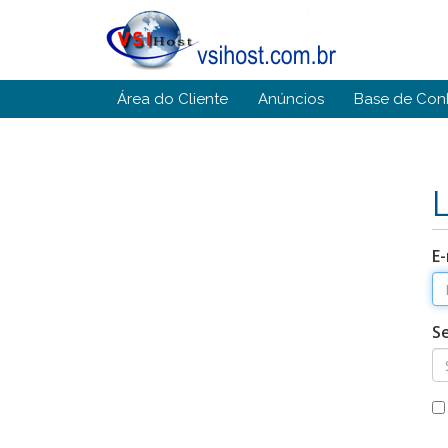
Área do Cliente
Anúncios
Base de Con
E-
S